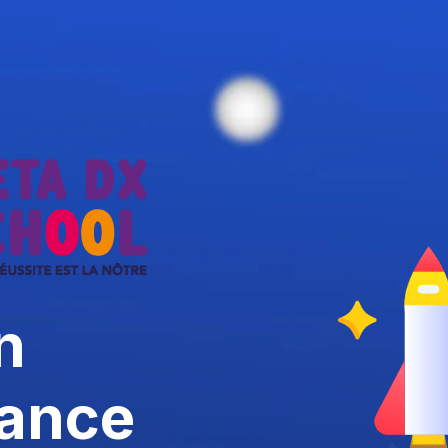
n
ance