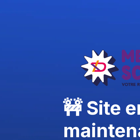
🚧 Site e
mainten