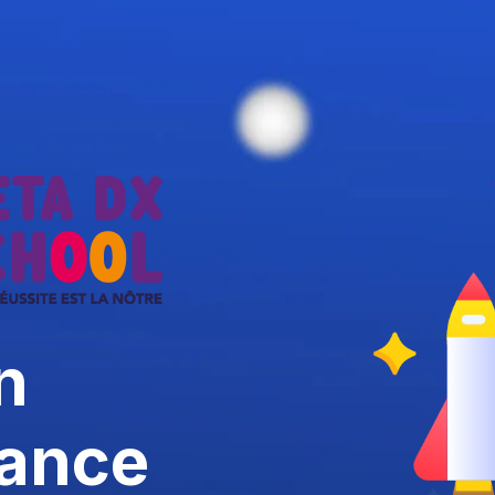
n
ance