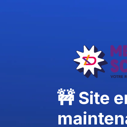
🚧 Site e
mainten